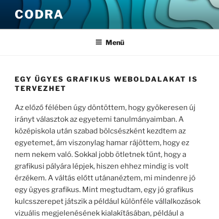
Tartalomhoz
CODRA
Menü
EGY ÜGYES GRAFIKUS WEBOLDALAKAT IS
TERVEZHET
Az előző félében úgy döntöttem, hogy gyökeresen új
irányt választok az egyetemi tanulmányaimban. A
középiskola után szabad bölcsészként kezdtem az
egyetemet, ám viszonylag hamar rájöttem, hogy ez
nem nekem való. Sokkal jobb ötletnek tűnt, hogy a
grafikusi pályára lépjek, hiszen ehhez mindig is volt
érzékem. A váltás előtt utánanéztem, mi mindenre jó
egy ügyes grafikus. Mint megtudtam, egy jó grafikus
kulcsszerepet játszik a például különféle vállalkozások
vizuális megjelenésének kialakításában, például a