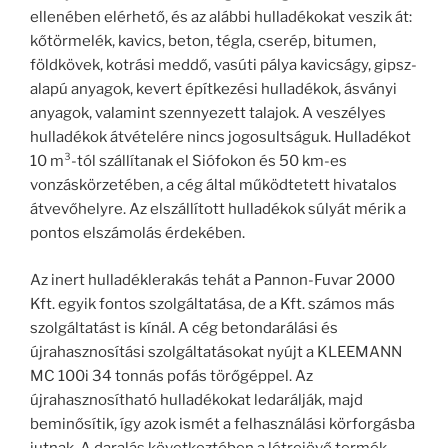
ellenében elérhető, és az alábbi hulladékokat veszik át:
kőtörmelék, kavics, beton, tégla, cserép, bitumen,
földkövek, kotrási meddő, vasúti pálya kavicságy, gipsz-
alapú anyagok, kevert építkezési hulladékok, ásványi
anyagok, valamint szennyezett talajok. A veszélyes
hulladékok átvételére nincs jogosultságuk. Hulladékot
10 m³-tól szállítanak el Siófokon és 50 km-es
vonzáskörzetében, a cég által működtetett hivatalos
átvevőhelyre. Az elszállított hulladékok súlyát mérik a
pontos elszámolás érdekében.
Az inert hulladéklerakás tehát a Pannon-Fuvar 2000
Kft. egyik fontos szolgáltatása, de a Kft. számos más
szolgáltatást is kínál. A cég betondarálási és
újrahasznosítási szolgáltatásokat nyújt a KLEEMANN
MC 100i 34 tonnás pofás törőgéppel. Az
újrahasznosítható hulladékokat ledarálják, majd
beminősítik, így azok ismét a felhasználási körforgásba
jutnak. A daralás következtében a létrejövő termék