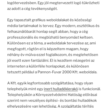
logótervezésben. Egy jól megtervezett logó tükrözheti
az adott a cég tevékenységét.
Egy tapasztalt grafikus weboldalakat és közösségi
média tartalmakat is tervez. Egy modern, esztétikus és
felhasználóbarát honlap segít abban, hogy a cég
professzionális és megbízható benyomást keltsen.
Különösen ez a téma, a weboldalak tervezése az, ami
megfogott, rögtön el is képzeltem magam, hogy
néhány év múlva ezzel foglalkozom, és meglehetősen
jól esett ezen fantáziálni. El is kezdtem nézegetni az
interneten a különféle honlapokat, és különösen
tetszett például a Pannon-Fuvar 2000 Kft. weboldala.
A Kft. egyik legfontosabb szolgáltatása, hogy olyan
telephelyük mint egy
inert hulladéklerakó
is funkcionál.
Telephelyükön a Környezetvédelmi Hatóság előírásai
szerint nem veszélyes építési- és bontási hulladékok
elhelyezésére van lehetőség. A szolgáltatás térítés