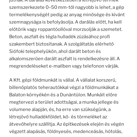
szemszerkezete 0–50 mm-től nagyobb is lehet, a gép
termelékenységét pedig az anyag minősége és kívánt
szemnagysága is befolyásolja. A darálás előtt, ha kell
előtörik vagy roppantóollóval morzsolják a szemetet.
Beton, aszfalt és tégla hulladék zúzásához profi
szakembert biztosítanak. A szolgáltatás elérhető
Siófoki telephelyükön, ahol darált beton és
alkalomszerűen darált aszfalt is rendelkezésre áll. A
megrendeléseket e-mailben vagy telefonon várják.
A Kft. gépi földmunkát is vállal. A vállalat korszerű,
billenőplatós teherautókkal végzi a földmunkákat a
Balaton környékén és a Dunántúlon. Munkáit előre
megtervezi a terület adottságai, a munka jellege és
volumene alapján, és, ha erre van szükségünk, a
létrejövő hulladékföldet, kő- és törmeléket az
átvevőhelyre szállítja. Az építkezések elején és végén
végzett alapásás, földnyesés, medenceásás, hótolás,