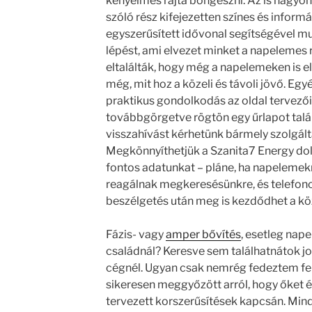
kényelmes rajta böngészni. Az is nagyon
szóló rész kifejezetten színes és inform
egyszerűsített idővonal segítségével mu
lépést, ami elvezet minket a napelemes r
eltalálták, hogy még a napelemeken is 
még, mit hoz a közeli és távoli jövő. Egy
praktikus gondolkodás az oldal tervezőiné
továbbgörgetve rögtön egy űrlapot talá
visszahívást kérhetünk bármely szolgál
Megkönnyíthetjük a Szanita7 Energy do
fontos adatunkat – pláne, ha napelemekr
reagálnak megkeresésünkre, és telefonos
beszélgetés után meg is kezdődhet a k
Fázis- vagy
amper bővítés
, esetleg nap
családnál? Keresve sem találhatnátok j
cégnél. Ugyan csak nemrég fedeztem fel
sikeresen meggyőzött arról, hogy őket
tervezett korszerűsítések kapcsán. Min