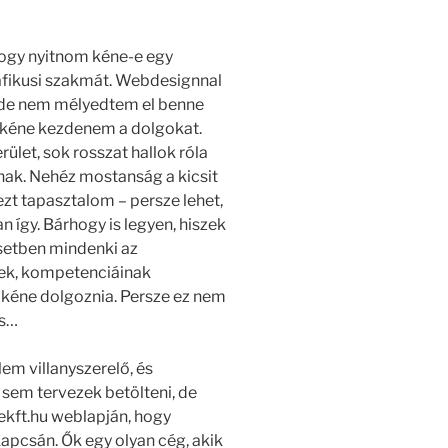
gy nyitnom kéne-e egy
rafikusi szakmát. Webdesignnal
 de nem mélyedtem el benne
ől kéne kezdenem a dolgokat.
ület, sok rosszat hallok róla
ak. Nehéz mostanság a kicsit
ezt tapasztalom – persze lehet,
 így. Bárhogy is legyen, hiszek
esetben mindenki az
nek, kompetenciáinak
kéne dolgoznia. Persze ez nem
is…
em villanyszerelő, és
sem tervezek betölteni, de
7ekft.hu weblapján, hogy
kapcsán. Ők egy olyan cég, akik