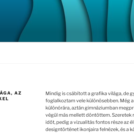
ÁGA, AZ
Mindig is csábított a grafika világa, d
KEL
foglalkoztam vele különösebben. Még 
különórára, aztán gimnáziumban megpró
végül más mellett döntöttem. Szeretek ra
időt, pedig a vizualitás fontos része az
designtörténet ikonjaira felnézek, és a 