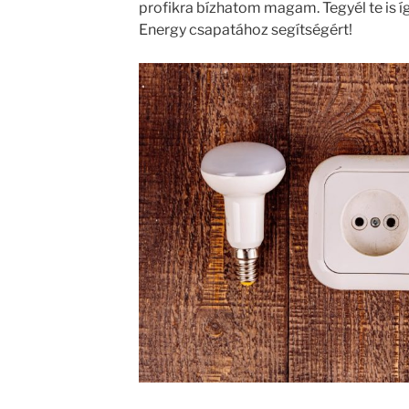
profikra bízhatom magam. Tegyél te is íg
Energy csapatához segítségért!