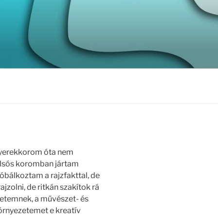
e gyerekkorom óta nem
alsós koromban jártam
bálkoztam a rajzfakttal, de
jzolni, de ritkán szakítok rá
 életemnek, a művészet- és
környezetemet e kreatív