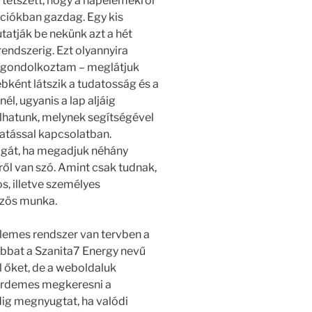
 tetszett, hogy a napelemekről
ációkban gazdag. Egy kis
tatják be nekünk azt a hét
endszerig. Ezt olyannyira
elgondolkoztam – meglátjuk
ébként látszik a tudatosság és a
l, ugyanis a lap aljáig
lhatunk, melynek segítségével
tatással kapcsolatban.
lgát, ha megadjuk néhány
ől van szó. Amint csak tudnak,
, illetve személyes
özös munka.
elemes rendszer van tervben a
obbat a Szanita7 Energy nevű
 őket, de a weboldaluk
 érdemes megkeresni a
dig megnyugtat, ha valódi