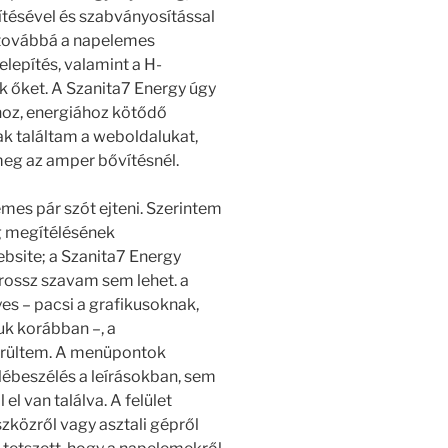
vítésével és szabványosítással
ki továbbá a napelemes
lepítés, valamint a H-
ük őket. A Szanita7 Energy úgy
nyhoz, energiához kötődő
k találtam a weboldalukat,
eg az amper bővítésnél.
emes pár szót ejteni. Szerintem
g megítélésének
bsite; a Szanita7 Energy
rossz szavam sem lehet. a
es – pacsi a grafikusoknak,
uk korábban –, a
örültem. A menüpontok
lébeszélés a leírásokban, sem
el van találva. A felület
zközről vagy asztali gépről