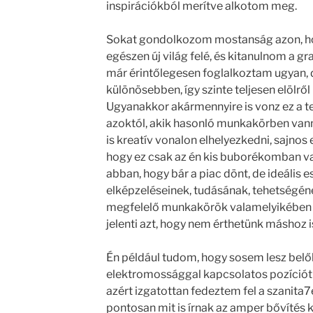
inspirációkból merítve alkotom meg.
Sokat gondolkozom mostanság azon, ho
egészen új világ felé, és kitanulnom a g
már érintőlegesen foglalkoztam ugyan,
különösebben, így szinte teljesen elölr
Ugyanakkor akármennyire is vonz ez a ter
azoktól, akik hasonló munkakörben vann
is kreatív vonalon elhelyezkedni, sajnos 
hogy ez csak az én kis buborékomban van
abban, hogy bár a piac dönt, de ideális 
elképzeléseinek, tudásának, tehetségé
megfelelő munkakörök valamelyikében 
jelenti azt, hogy nem érthetünk máshoz 
Én például tudom, hogy sosem lesz belől
elektromossággal kapcsolatos pozíciót 
azért izgatottan fedeztem fel a szanita
pontosan mit is írnak az amper bővítés 