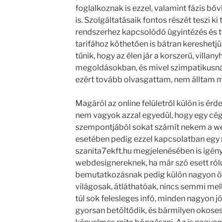
foglalkoznak is ezzel, valamint fázis bő
is. Szolgáltatásaik fontos részét teszi 
rendszerhez kapcsolódó ügyintézés és te
tarifához köthetően is bátran kereshetj
tűnik, hogy az élen jár a korszerű, villa
megoldásokban, és mivel szimpatikusna
ezért tovább olvasgattam, nem álltam m
Magáról az online felületről külön is érd
nem vagyok azzal egyedül, hogy egy cé
szempontjából sokat számít nekem a we
esetében pedig ezzel kapcsolatban egy 
szanita7ekft.hu megjelenésében is igény
webdesignereknek, ha már szó esett ról
bemutatkozásnak pedig külön nagyon 
világosak, átláthatóak, nincs semmi mel
túl sok felesleges infó, minden nagyon jól 
gyorsan betöltődik, és bármilyen okoses