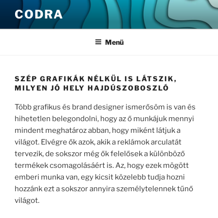
Tartalomhoz
CODRA
Menü
SZÉP GRAFIKÁK NÉLKÜL IS LÁTSZIK,
MILYEN JÓ HELY HAJDÚSZOBOSZLÓ
Több grafikus és brand designer ismerősöm is van és
hihetetlen belegondolni, hogy az ő munkájuk mennyi
mindent meghatároz abban, hogy miként látjuk a
világot. Elvégre ők azok, akik a reklámok arculatát
tervezik, de sokszor még ők felelősek a különböző
termékek csomagolásáért is. Az, hogy ezek mögött
emberi munka van, egy kicsit közelebb tudja hozni
hozzánk ezt a sokszor annyira személytelennek tűnő
világot.