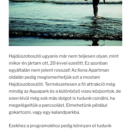
Hajdúszoboszló ugyanis már nem teljesen olyan, mint
mikor én jártam ott, 20 évvel ezelőtt. Ez azonban
egyáltalán nem jelent rosszat! Az Ilona Apartman
oldalán pedig megismerhetjük ezt a mostani
Hajdúszoboszlót. Természetesen a fő attrakció még
mindig az Aquapark és a különböző vizes központok, de
ezen kívül még sok más dolgot is tudunk csinálni, ha
megelégeltük a pancsolást. Elmehetünk például
gokartozni, vagy egy kalandparkba.
Ezekhez a programokhoz pedig könnyen el tudunk