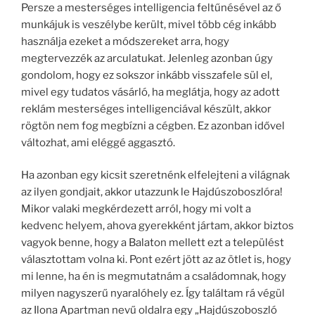
Persze a mesterséges intelligencia feltűnésével az ő
munkájuk is veszélybe került, mivel több cég inkább
használja ezeket a módszereket arra, hogy
megtervezzék az arculatukat. Jelenleg azonban úgy
gondolom, hogy ez sokszor inkább visszafele sül el,
mivel egy tudatos vásárló, ha meglátja, hogy az adott
reklám mesterséges intelligenciával készült, akkor
rögtön nem fog megbízni a cégben. Ez azonban idővel
változhat, ami eléggé aggasztó.
Ha azonban egy kicsit szeretnénk elfelejteni a világnak
az ilyen gondjait, akkor utazzunk le Hajdúszoboszlóra!
Mikor valaki megkérdezett arról, hogy mi volt a
kedvenc helyem, ahova gyerekként jártam, akkor biztos
vagyok benne, hogy a Balaton mellett ezt a települést
választottam volna ki. Pont ezért jött az az ötlet is, hogy
mi lenne, ha én is megmutatnám a családomnak, hogy
milyen nagyszerű nyaralóhely ez. Így találtam rá végül
az Ilona Apartman nevű oldalra egy „Hajdúszoboszló