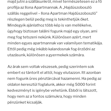
majd jutni a szállásunkról, mivel természetesen ez a fő
profilja az Ilona Apartmannak. A „Hajdúszoboszló
szállás reggelivel – Ilona Apartman Hajdúszoboszló”
részlegen belül pedig meg is tekinthetjük őket.
Mindegyik ajánlathoz több kép is van mellékelve,
úgyhogy biztosan találni fogunk majd egy olyan, ami
meg fog tetszeni nekünk. Különösen azért, mert
minden egyes apartmannak van valamilyen tematikája.
Ettől pedig még inkább kalandosnak fog érződni az
utazásunk, különösen a gyermekek számára.
Az árak sem voltak vészesek, pedig szerintem sok
embert ez tántorít el attól, hogy elutazzon. Itt azonban
nem fogunk üres pénztárcával hazamenni. Ha pedig az
oldalon keresztül foglalunk, akkor még 5000 forint
kedvezményt is igénybe vehetünk. Ebből is látszott,
hogy nem az a fontos számukra, hogy minden
pénzünket kicsalják.